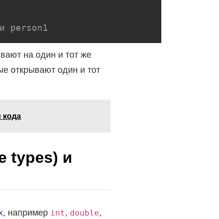
и person1
вают на один и тот же
ые открывают один и тот
 кода
 types) и
х
, например
,
,
int
double