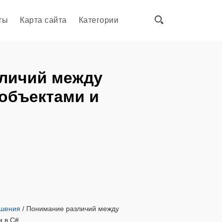
ты
Карта сайта
Категории
личий между
объектами и
ешения
/
Понимание различий между
и в C#