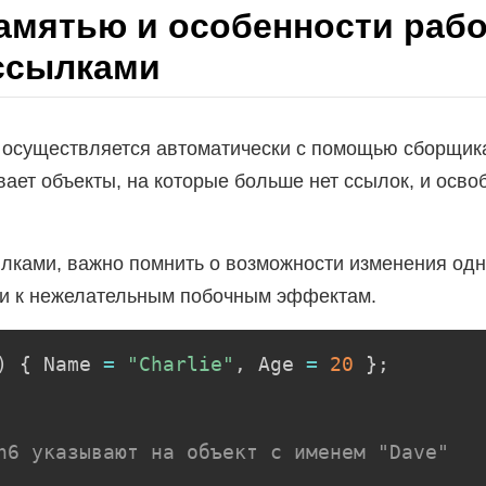
амятью и особенности рабо
ссылками
 осуществляется автоматически с помощью сборщик
ивает объекты, на которые больше нет ссылок, и ос
ылками, важно помнить о возможности изменения одн
ти к нежелательным побочным эффектам.
)
{
 Name 
=
"Charlie"
,
 Age 
=
20
}
;
n6 указывают на объект с именем "Dave"