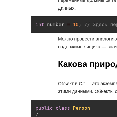
переменные должны быть о
данных.
int
 number 
=
10
;
// Здесь пе
Можно провести аналогию 
содержимое ящика — знач
Какова приро
Объект в C# — это экземп
этими данными. Объекты 
public
class
Person
{