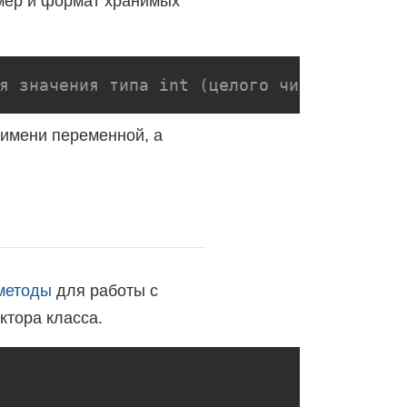
змер и формат хранимых
я значения типа int (целого числа)
 имени переменной, а
методы
для работы с
ктора класса.