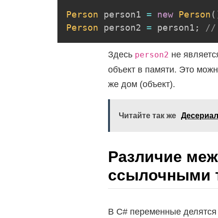
Person
 person1 
=
new
Person
(
Person
 person2 
=
 person1
;
//
Здесь
не являетс
person2
объект в памяти. Это можн
же дом (объект).
Читайте так же
Десериал
Различие меж
ссылочными ти
В C# переменные делятся