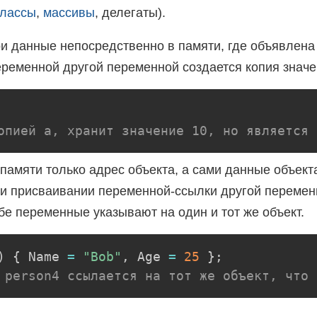
классы
,
массивы
, делегаты).
и данные непосредственно в памяти, где объявлена
ременной другой переменной создается копия значе
опией a, хранит значение 10, но является 
памяти только адрес объекта, а сами данные объек
ри присваивании переменной-ссылки другой перемен
обе переменные указывают на один и тот же объект.
)
{
 Name 
=
"Bob"
,
 Age 
=
25
}
;
 person4 ссылается на тот же объект, что 