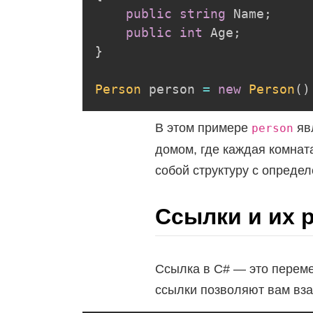
public
string
 Name
;
public
int
 Age
;
}
Person
 person 
=
new
Person
(
)
В этом примере
яв
person
домом, где каждая комнат
собой структуру с опреде
Ссылки и их 
Ссылка в C# — это переме
ссылки позволяют вам вза