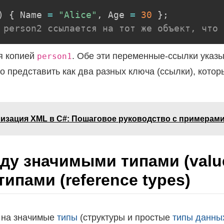
)
{
 Name 
=
"Alice"
,
 Age 
=
30
}
;
 person2 ссылается на тот же объект, что 
я копией
. Обе эти переменные-ссылки указы
person1
о представить как два разных ключа (ссылки), котор
изация XML в C#: Пошаговое руководство с примерами
ду значимыми типами (value
пами (reference types)
 на значимые
типы
(структуры и простые
типы данны