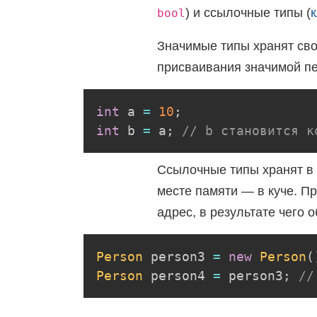
) и ссылочные типы (
bool
Значимые типы хранят сво
присваивания значимой пе
int
 a 
=
10
;
int
 b 
=
 a
;
// b становится к
Ссылочные типы хранят в 
месте памяти — в куче. П
адрес, в результате чего 
Person
 person3 
=
new
Person
(
Person
 person4 
=
 person3
;
//