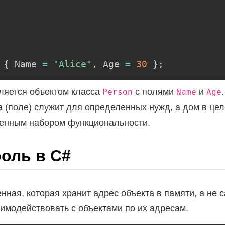
{
 Name 
=
"Alice"
,
 Age 
=
30
}
;
ляется объектом класса
с полями
и
Person
Name
Age
а (поле) служит для определенных нужд, а дом в цел
ленным набором функциональности.
роль в C#
нная, которая хранит адрес объекта в памяти, а не 
имодействовать с объектами по их адресам.