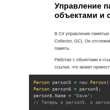
Управление п
объектами и 
В C# управление памятью
Collector, GC). Он отслеж
память.
Работая с объектами и сс
ссылки, что может привес
Person
 person5 
=
new
Person
(
Person
 person6 
=
 person5
;
person6
.
Name 
=
"Dave"
;
// Теперь и person5, и perso