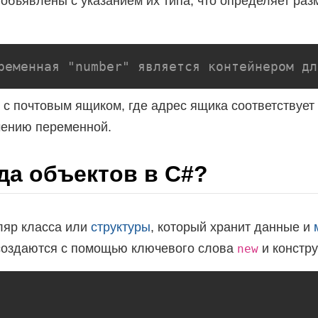
бъявлены с указанием их типа, что определяет ра
ременная "number" является контейнером дл
с почтовым ящиком, где адрес ящика соответствует
ению переменной.
да объектов в C#?
ляр класса или
структуры
, который хранит данные и
создаются с помощью ключевого слова
и констру
new